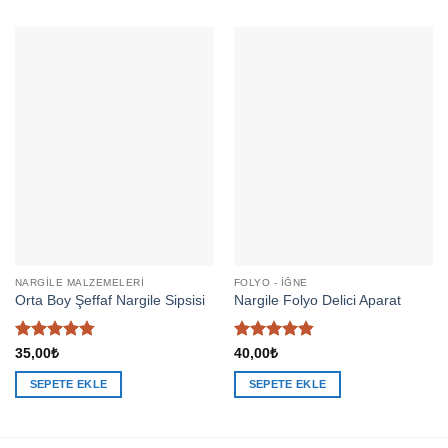
ürünün
birden
fazla
varyasyonu
var.
Seçenekler
ürün
sayfasından
seçilebilir
NARGILE MALZEMELERI
FOLYO - İĞNE
Orta Boy Şeffaf Nargile Sipsisi
Nargile Folyo Delici Aparat
5
5 üzerinden
35,00
₺
40,00
₺
üzerinden
4.83
oy
4.79
oy
aldı
SEPETE EKLE
SEPETE EKLE
aldı