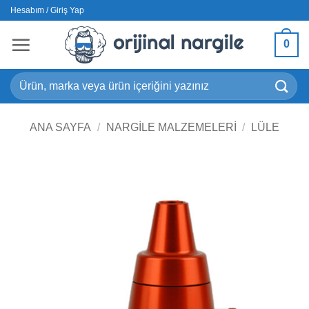
İçeriğe
Hesabım / Giriş Yap
atla
0
Ara:
ANA SAYFA
/
NARGILE MALZEMELERI
/
LÜLE