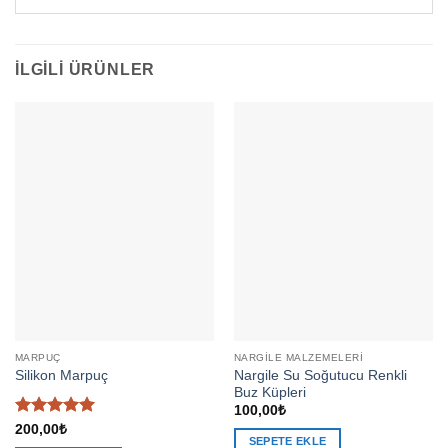
İLGILI ÜRÜNLER
MARPUÇ
NARGILE MALZEMELERI
Nargile Su Soğutucu Renkli
Silikon Marpuç
Buz Küpleri
100,00
₺
5 üzerinden
200,00
₺
SEPETE EKLE
5
oy aldı