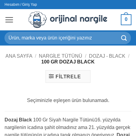
İçeriğe
Hesabım / Giriş Yap
atla
0
Ara:
ANA SAYFA
/
NARGILE TÜTÜNÜ
/
DOZAJ - BLACK
/
100 GR DOZAJ BLACK
FILTRELE
Seçiminizle eşleşen ürün bulunamadı.
Dozaj Black
100 Gr Siyah Nargile Tütünü16. yüzyılda
nargilenin icadına şahit olmadınız ama 21. yüzyılda gerçek
nargile tütününün icadına tanık olmanızı öneriyoruz.
Dozaj