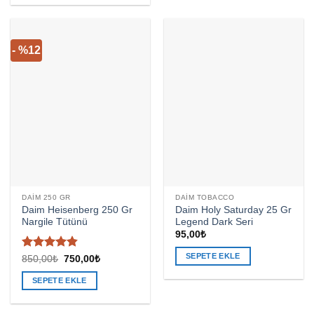
- %12
DAIM 250 GR
DAIM TOBACCO
Daim Heisenberg 250 Gr
Daim Holy Saturday 25 Gr
Nargile Tütünü
Legend Dark Seri
95,00
₺
SEPETE EKLE
5 üzerinden
Orijinal
Şu
850,00
₺
750,00
₺
fiyat:
andaki
4.83
oy
850,00₺.
fiyat:
aldı
SEPETE EKLE
750,00₺.