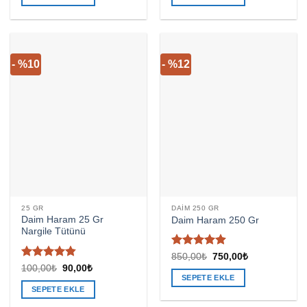
90,00₺.
750,00₺.
- %10
- %12
25 GR
DAIM 250 GR
Daim Haram 25 Gr
Daim Haram 250 Gr
Nargile Tütünü
5 üzerinden
Orijinal
Şu
850,00
₺
750,00
₺
fiyat:
andaki
4.9
oy aldı
5
Orijinal
Şu
100,00
₺
90,00
₺
850,00₺.
fiyat:
fiyat:
andaki
üzerinden
SEPETE EKLE
750,00₺.
100,00₺.
fiyat:
4.78
oy
SEPETE EKLE
90,00₺.
aldı