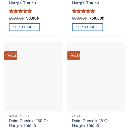
Nargile Tütünü
Nargile Tütünü
5 üzerinden
5 üzerinden
Orijinal
Şu
Orijinal
Şu
100,00
₺
90,00
₺
850,00
₺
750,00
₺
fiyat:
andaki
fiyat:
andaki
5
oy aldı
5
oy aldı
100,00₺.
fiyat:
850,00₺.
fiyat:
SEPETE EKLE
SEPETE EKLE
90,00₺.
750,00₺.
- %12
- %10
DAIM 250 GR
25 GR
Daim Dominic 250 Gr
Daim Dominik 25 Gr
Nargile Tütünü
Nargile Tütünü