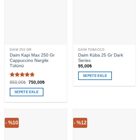
DAIM 250 GR
DAIM TOBACCO
Daim Kapi Max 250 Gr
Daim Küba 25 Gr Dark
Cappuccino Nargile
Series
Tütünü
95,00
₺
SEPETE EKLE
5
Orijinal
Şu
850,00
₺
750,00
₺
fiyat:
andaki
üzerinden
850,00₺.
fiyat:
4.76
oy
SEPETE EKLE
750,00₺.
aldı
- %10
- %12