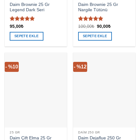
Daim Brownie 25 Gr
Daim Brownie 25 Gr
Legend Dark Seri
Nargile Tütünü
5 üzerinden
5 üzerinden
Orijinal
Şu
95,00
₺
100,00
₺
90,00
₺
fiyat:
andaki
5
oy aldı
4.91
oy
100,00₺.
fiyat:
aldı
SEPETE EKLE
SEPETE EKLE
90,00₺.
- %10
- %12
25 GR
DAIM 250 GR
Daim Çift Elma 25 Gr
Daim Dejaflue 250 Gr