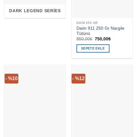
DARK LEGEND SERIES
DAIM 250 GR
Daim 911 250 Gr Nargile
Tütünü
Orijinal
Şu
850,00
₺
750,00
₺
fiyat:
andaki
850,00₺.
fiyat:
SEPETE EKLE
750,00₺.
- %10
- %12