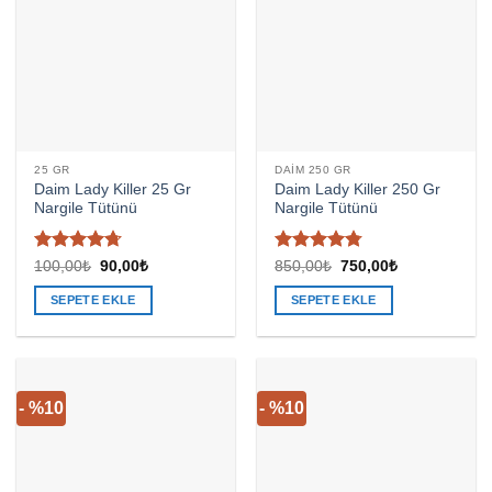
25 GR
DAIM 250 GR
Daim Lady Killer 25 Gr
Daim Lady Killer 250 Gr
Nargile Tütünü
Nargile Tütünü
5
5
Orijinal
Şu
Orijinal
Şu
100,00
₺
90,00
₺
850,00
₺
750,00
₺
fiyat:
andaki
fiyat:
andaki
üzerinden
üzerinden
100,00₺.
fiyat:
850,00₺.
fiyat:
4.67
oy
4.75
oy
SEPETE EKLE
SEPETE EKLE
90,00₺.
750,00₺.
aldı
aldı
- %10
- %10