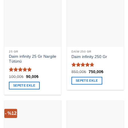
25 GR
DAIM 250 GR
Daim infinity 25 Gr Nargile
Daim infinity 250 Gr
Tütünü
5
Orijinal
Şu
850,00
₺
750,00
₺
fiyat:
andaki
üzerinden
5 üzerinden
Orijinal
Şu
100,00
₺
90,00
₺
850,00₺.
fiyat:
fiyat:
andaki
4.67
oy
4.91
oy
SEPETE EKLE
750,00₺.
100,00₺.
fiyat:
aldı
aldı
SEPETE EKLE
90,00₺.
- %12