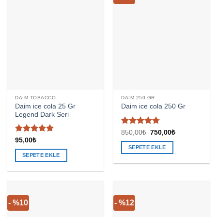
DAIM TOBACCO
DAIM 250 GR
Daim ice cola 25 Gr
Daim ice cola 250 Gr
Legend Dark Seri
5
Orijinal
Şu
850,00
₺
750,00
₺
fiyat:
andaki
üzerinden
5 üzerinden
95,00
₺
850,00₺.
fiyat:
4.67
oy
5
oy aldı
SEPETE EKLE
750,00₺.
aldı
SEPETE EKLE
- %10
- %12