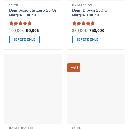
25 GR
DAIM 250 GR
Daim Absolute Zero 25 Gr
Daim Browni 250 Gr
Nargile Tütünü
Nargile Tütünü
5
5 üzerinden
Orijinal
Şu
Orijinal
Şu
100,00
₺
90,00
₺
850,00
₺
750,00
₺
fiyat:
andaki
fiyat:
andaki
üzerinden
5
oy aldı
100,00₺.
fiyat:
850,00₺.
fiyat:
4.8
oy aldı
SEPETE EKLE
SEPETE EKLE
90,00₺.
750,00₺.
- %10
DAIM TOBACCO
25 GR