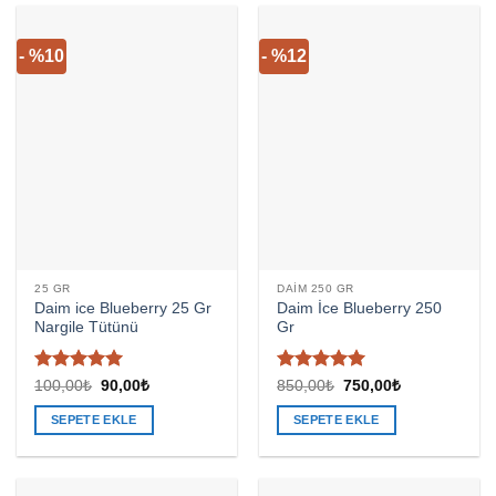
- %10
- %12
25 GR
DAIM 250 GR
Daim ice Blueberry 25 Gr
Daim İce Blueberry 250
Nargile Tütünü
Gr
5 üzerinden
5 üzerinden
Orijinal
Şu
Orijinal
Şu
100,00
₺
90,00
₺
850,00
₺
750,00
₺
fiyat:
andaki
fiyat:
andaki
5
oy aldı
5
oy aldı
100,00₺.
fiyat:
850,00₺.
fiyat:
SEPETE EKLE
SEPETE EKLE
90,00₺.
750,00₺.