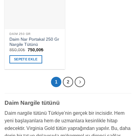
DAIM 250 GR
Daim Nar Portakal 250 Gr
Nargile Tütünü
Orijinal
Şu
850,00
₺
750,00
₺
fiyat:
andaki
850,00₺.
fiyat:
SEPETE EKLE
750,00₺.
1
2
Daim Nargile tütünü
Daim nargile tütünü Türkiye'nin gerçek bir incisidir. Hem
yeni başlayanlara hem de uzmanlara kesinlikle hitap
edecektir. Virginia Gold tütün yaprağından yapılır. Bu, daha
derin bir tat ve dolayısıyla mükemmel ısı direnci sağlar.