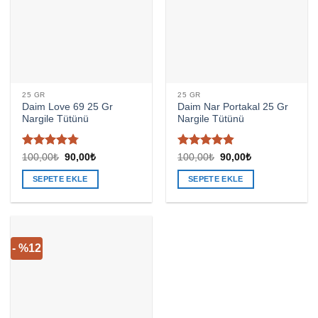
25 GR
25 GR
Daim Love 69 25 Gr
Daim Nar Portakal 25 Gr
Nargile Tütünü
Nargile Tütünü
5
5
Orijinal
Şu
Orijinal
Şu
100,00
₺
90,00
₺
100,00
₺
90,00
₺
fiyat:
andaki
fiyat:
andaki
üzerinden
üzerinden
100,00₺.
fiyat:
100,00₺.
fiyat:
4.76
oy
4.8
oy aldı
SEPETE EKLE
SEPETE EKLE
90,00₺.
90,00₺.
aldı
- %12