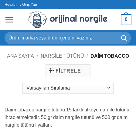
İçeriğe
Hesabım / Giriş Yap
atla
0
Ara:
ANA SAYFA
/
NARGILE TÜTÜNÜ
/
DAIM TOBACCO
FILTRELE
Daim tobacco nargile tütünü 15 farklı ülkeye nargile tütünü
ihrac etmektedir. 50 gr daim nargile tütünü ve 500 gr daim
nargile tütünü fiyatları.