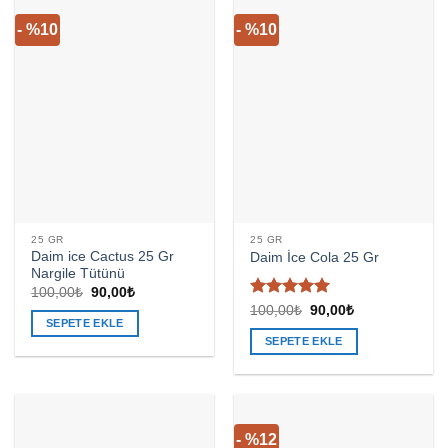
- %10
- %10
25 GR
25 GR
Daim ice Cactus 25 Gr
Daim İce Cola 25 Gr
Nargile Tütünü
Orijinal
Şu
100,00
₺
90,00
₺
fiyat:
andaki
5 üzerinden
Orijinal
Şu
100,00
₺
90,00
₺
100,00₺.
fiyat:
fiyat:
andaki
SEPETE EKLE
4.94
oy
90,00₺.
100,00₺.
fiyat:
aldı
SEPETE EKLE
90,00₺.
- %12