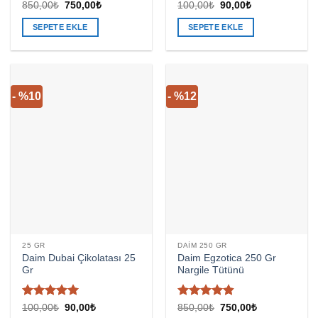
Orijinal
Şu
Orijinal
Şu
850,00
₺
750,00
₺
100,00
₺
90,00
₺
fiyat:
andaki
fiyat:
andaki
850,00₺.
fiyat:
100,00₺.
fiyat:
SEPETE EKLE
SEPETE EKLE
750,00₺.
90,00₺.
- %10
- %12
25 GR
DAIM 250 GR
Daim Dubai Çikolatası 25
Daim Egzotica 250 Gr
Gr
Nargile Tütünü
5 üzerinden
5
Orijinal
Şu
Orijinal
Şu
100,00
₺
90,00
₺
850,00
₺
750,00
₺
fiyat:
andaki
fiyat:
andaki