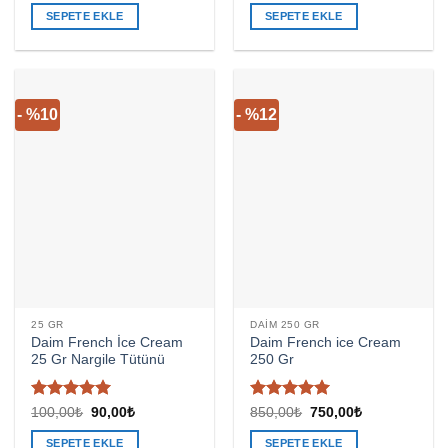
5
oy aldı
üzerinden
100,00₺.
fiyat:
850,00₺.
fiyat:
4.8
oy aldı
SEPETE EKLE
SEPETE EKLE
90,00₺.
750,00₺.
- %10
- %12
25 GR
DAIM 250 GR
Daim French İce Cream
Daim French ice Cream
25 Gr Nargile Tütünü
250 Gr
5 üzerinden
5 üzerinden
Orijinal
Şu
Orijinal
Şu
100,00
₺
90,00
₺
850,00
₺
750,00
₺
fiyat:
andaki
fiyat:
andaki
5
oy aldı
5
oy aldı
100,00₺.
fiyat:
850,00₺.
fiyat:
SEPETE EKLE
SEPETE EKLE