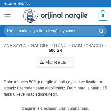
İçeriğe
Hesabım / Giriş Yap
atla
0
Ara:
ANA SAYFA
/
NARGILE TÜTÜNÜ
/
DAIM TOBACCO
/
500 GR
FILTRELE
Daim tobacco 500 gr nargile tütünü çeşitleri ve fiyatlarını
sitemiz üzerinden satın alabilirsiniz. Daim nargile tütünü 15
farklı ülkeye ihrac edilmektedir.
Seçiminizle eşleşen ürün bulunamadı.