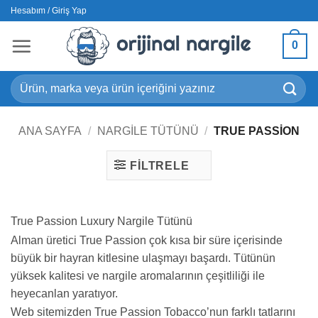
İçeriğe
Hesabım / Giriş Yap
atla
0
Ara:
ANA SAYFA
/
NARGILE TÜTÜNÜ
/
TRUE PASSION
FILTRELE
True Passion Luxury Nargile Tütünü
Alman üretici True Passion çok kısa bir süre içerisinde
büyük bir hayran kitlesine ulaşmayı başardı. Tütünün
yüksek kalitesi ve nargile aromalarının çeşitliliği ile
heyecanlan yaratıyor.
Web sitemizden True Passion Tobacco’nun farklı tatlarını