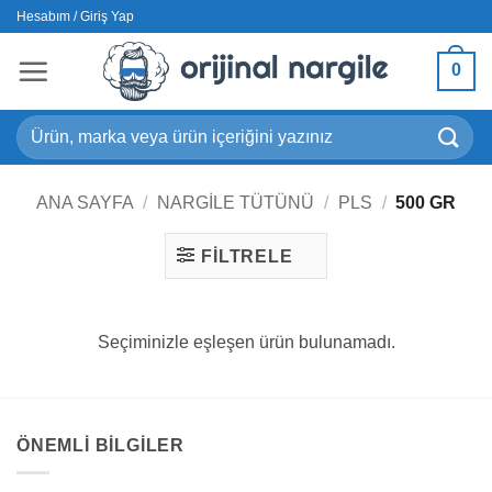
İçeriğe
Hesabım / Giriş Yap
atla
0
Ara:
ANA SAYFA
/
NARGILE TÜTÜNÜ
/
PLS
/
500 GR
FILTRELE
Seçiminizle eşleşen ürün bulunamadı.
ÖNEMLI BILGILER