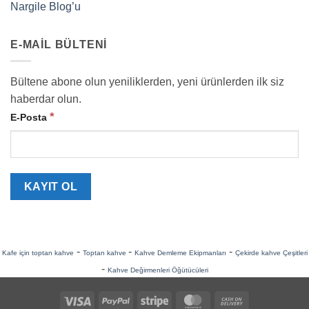
Nargile Blog’u
E-MAIL BÜLTENI
Bültene abone olun yeniliklerden, yeni ürünlerden ilk siz
haberdar olun.
*
E-Posta
-
-
-
Kafe için toptan kahve
Toptan kahve
Kahve Demleme Ekipmanları
Çekirde kahve Çeşitleri
-
Kahve Değirmenleri Öğütücüleri
Visa
PayPal
Stripe
MasterCard
Cash