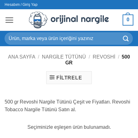
İçeriğe
Hesabım / Giriş Yap
atla
0
Ara:
ANA SAYFA
/
NARGILE TÜTÜNÜ
/
REVOSHI
/
500
GR
FILTRELE
500 gr Revoshi Nargile Tütünü Çeşit ve Fiyatları. Revoshi
Tobacco Nargile Tütünü Satın al.
Seçiminizle eşleşen ürün bulunamadı.