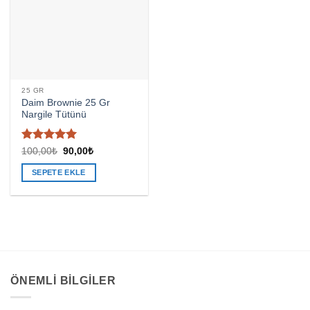
25 GR
Daim Brownie 25 Gr
Nargile Tütünü
5 üzerinden
Orijinal
Şu
100,00
₺
90,00
₺
fiyat:
andaki
4.91
oy
100,00₺.
fiyat:
aldı
SEPETE EKLE
90,00₺.
ÖNEMLI BILGILER