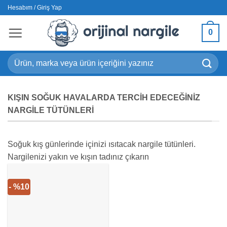
İçeriğe
Hesabım / Giriş Yap
atla
0
Ara:
KIŞIN SOĞUK HAVALARDA TERCIH EDECEĞINIZ
NARGILE TÜTÜNLERI
Soğuk kış günlerinde içinizi ısıtacak nargile tütünleri.
Nargilenizi yakın ve kışın tadınız çıkarın
- %10