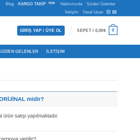
Blog
KARGO TAKİP
Hakkımızda
Sizden Gelenler
İletişim
Yasal Uyarı
0
GIRIŞ YAP / ÜYE OL
SEPET /
0,00
₺
SIZDEN GELENLER
İLETIŞIM
 ORİJİNAL midir?
 ürün satışı yapılmaktadır.
argoya verilir?