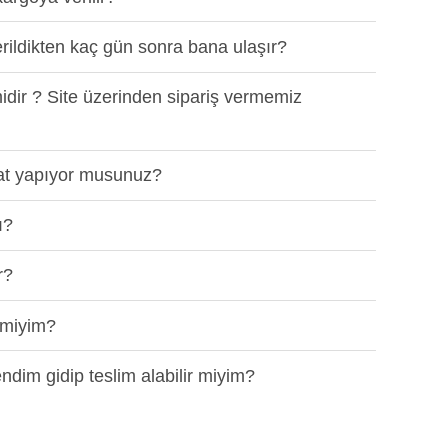
rildikten kaç gün sonra bana ulaşır?
midir ? Site üzerinden sipariş vermemiz
mat yapıyor musunuz?
ı?
r?
r miyim?
im gidip teslim alabilir miyim?