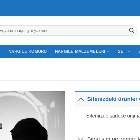
NARGILE KÖMÜRÜ
NARGILE MALZEMELERI
SET
Sitenizdeki ürünler
Sitemizde sadece orijinal
Siparişim ne zaman k