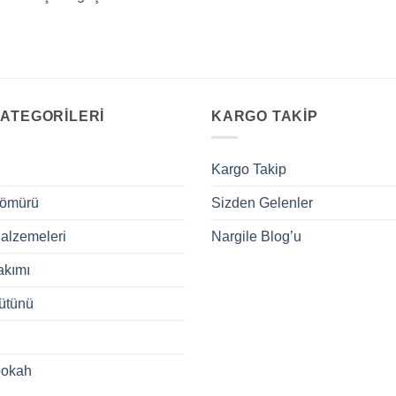
ATEGORILERI
KARGO TAKIP
Kargo Takip
Kömürü
Sizden Gelenler
alzemeleri
Nargile Blog’u
akımı
ütünü
ookah