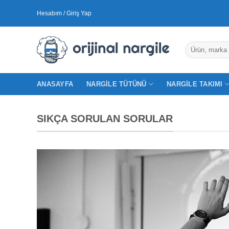
İçeriğe
Hesabım / Giriş Yap
atla
Ara:
ANASAYFA
NARGILE TÜTÜNÜ
NARGILE TAKIMI
SIKÇA SORULAN SORULAR