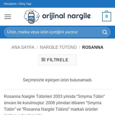
İçeriğe
Hesabım / Giriş Yap
atla
0
Ara:
ANA SAYFA
/
NARGILE TÜTÜNÜ
/
ROSANNA
FILTRELE
Seçiminizle eşleşen ürün bulunamadı.
Rosanna Nargile Tütünleri 2003 yılında “Smyrna Tütün”
ünvanı ile kurulmuştur. 2008 yılından itibaren “Smyrna
Tütün” ve “Rosanna Nargile Tütünü” markalı ürünler