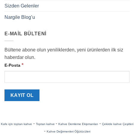
Sizden Gelenler
Nargile Blog’u
E-MAIL BÜLTENI
Bültene abone olun yeniliklerden, yeni ürünlerden ilk siz
haberdar olun.
*
E-Posta
-
-
-
Kafe için toptan kahve
Toptan kahve
Kahve Demleme Ekipmanları
Çekirde kahve Çeşitleri
-
Kahve Değirmenleri Öğütücüleri