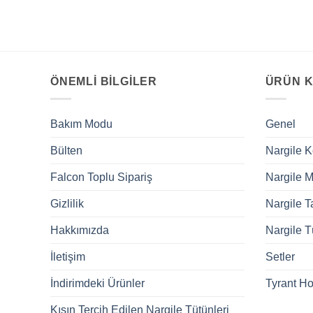
ÖNEMLI BILGILER
ÜRÜN K
Bakım Modu
Genel
Bülten
Nargile 
Falcon Toplu Sipariş
Nargile M
Gizlilik
Nargile T
Hakkımızda
Nargile T
İletişim
Setler
İndirimdeki Ürünler
Tyrant H
Kışın Tercih Edilen Nargile Tütünleri