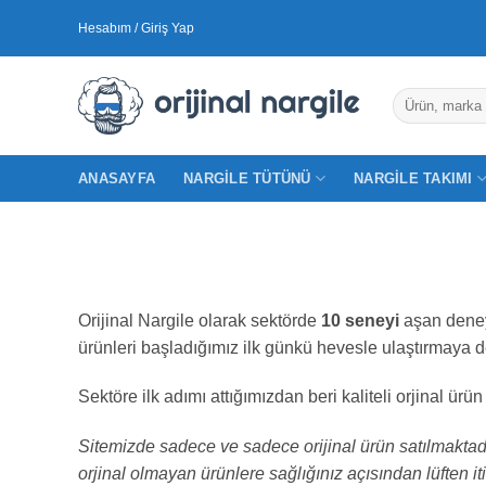
İçeriğe
Hesabım / Giriş Yap
atla
Ara:
ANASAYFA
NARGILE TÜTÜNÜ
NARGILE TAKIMI
Orijinal Nargile olarak sektörde
10 seneyi
aşan deneyi
ürünleri başladığımız ilk günkü hevesle ulaştırmaya 
Sektöre ilk adımı attığımızdan beri kaliteli orjinal 
Sitemizde sadece ve sadece orijinal ürün satılmaktadır.
orjinal olmayan ürünlere sağlığınız açısından lüften it