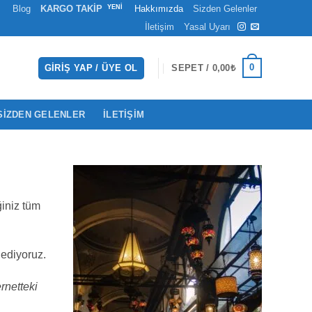
Blog
KARGO TAKİP
Hakkımızda
Sizden Gelenler
İletişim
Yasal Uyarı
0
GIRIŞ YAP / ÜYE OL
SEPET /
0,00
₺
SIZDEN GELENLER
İLETIŞIM
ğiniz tüm
 ediyoruz.
rnetteki