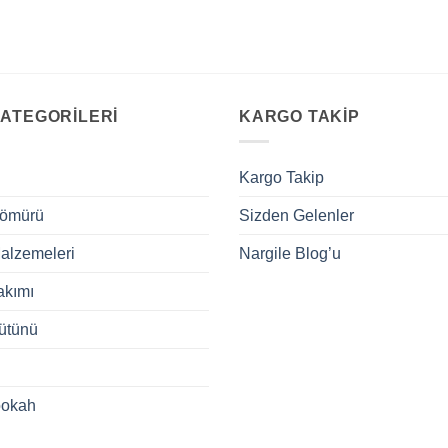
ATEGORILERI
KARGO TAKIP
Kargo Takip
Kömürü
Sizden Gelenler
alzemeleri
Nargile Blog’u
akımı
ütünü
ookah