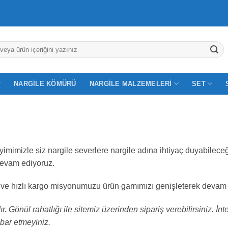
NARGILE KÖMÜRÜ
NARGILE MALZEMELERI
SET
mimizle siz nargile severlere nargile adına ihtiyaç duyabilece
devam ediyoruz.
ürün ve hızlı kargo misyonumuzu ürün gamımızı genişleterek devam
 Gönül rahatlığı ile sitemiz üzerinden sipariş verebilirsiniz. İnte
ibar etmeyiniz.