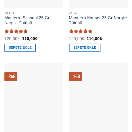
25 GR
25 GR
Manterra Scandal 25 Gr
Manterra Katmer 25 Gr Nargile
Nargile Tütünü
Tütünü
5 üzerinden
5 üzerinden
Orijinal
Şu
Orijinal
Şu
120,00
₺
110,00
₺
120,00
₺
110,00
₺
fiyat:
andaki
fiyat:
andaki
5
oy aldı
5
oy aldı
120,00₺.
fiyat:
120,00₺.
fiyat:
SEPETE EKLE
SEPETE EKLE
110,00₺.
110,00₺.
- %8
- %8