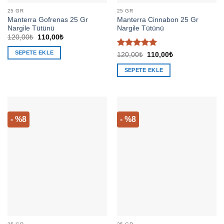
25 GR
25 GR
Manterra Gofrenas 25 Gr
Manterra Cinnabon 25 Gr
Nargile Tütünü
Nargile Tütünü
Orijinal
Şu
120,00
₺
110,00
₺
fiyat:
andaki
120,00₺.
fiyat:
SEPETE EKLE
5 üzerinden
Orijinal
Şu
120,00
₺
110,00
₺
110,00₺.
fiyat:
andaki
5
oy aldı
120,00₺.
fiyat:
SEPETE EKLE
110,00₺.
- %8
- %8