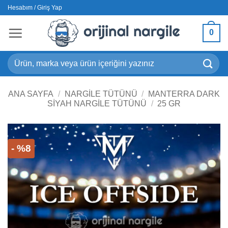
İçeriğe
Hesabım / Giriş Yap
atla
0
Ara:
ANA SAYFA
/
NARGILE TÜTÜNÜ
/
MANTERRA DARK
SIYAH NARGILE TÜTÜNÜ
/
25 GR
- %8