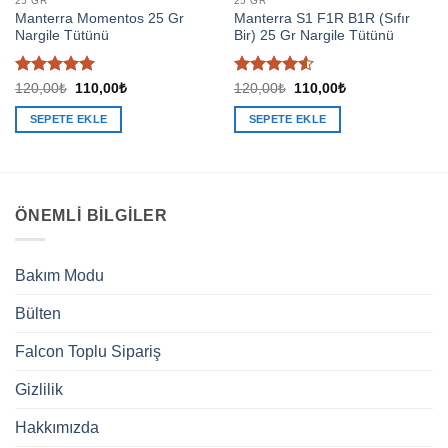
25 GR
25 GR
Manterra Momentos 25 Gr
Manterra S1 F1R B1R (Sıfır
Nargile Tütünü
Bir) 25 Gr Nargile Tütünü
5 üzerinden
5
Orijinal
Şu
Orijinal
Şu
120,00
₺
110,00
₺
120,00
₺
110,00
₺
fiyat:
andaki
fiyat:
andaki
5
oy aldı
üzerinden
120,00₺.
fiyat:
120,00₺.
fiyat:
4.5
oy
SEPETE EKLE
SEPETE EKLE
110,00₺.
110,00₺.
aldı
ÖNEMLI BILGILER
Bakım Modu
Bülten
Falcon Toplu Sipariş
Gizlilik
Hakkımızda