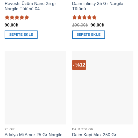
Revoshi Üzüm Nane 25 gr
Daim infinity 25 Gr Nargile
Nargile Tütünü 04
Tütünü
5 üzerinden
5 üzerinden
Orijinal
Şu
90,00
₺
100,00
₺
90,00
₺
fiyat:
andaki
5
oy aldı
4.91
oy
100,00₺.
fiyat:
aldı
SEPETE EKLE
SEPETE EKLE
90,00₺.
- %12
25 GR
DAIM 250 GR
Adalya Mi Amor 25 Gr Nargile
Daim Kapi Max 250 Gr