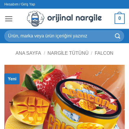
İçeriğe
Hesabım / Giriş Yap
atla
0
Ara:
ANA SAYFA
/
NARGILE TÜTÜNÜ
/
FALCON
Yeni