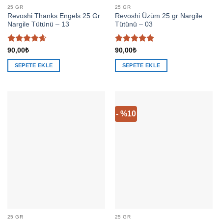
25 GR
25 GR
Revoshi Thanks Engels 25 Gr
Revoshi Üzüm 25 gr Nargile
Nargile Tütünü – 13
Tütünü – 03
5
5 üzerinden
90,00
₺
90,00
₺
üzerinden
5
oy aldı
4.57
oy
SEPETE EKLE
SEPETE EKLE
aldı
- %10
25 GR
25 GR