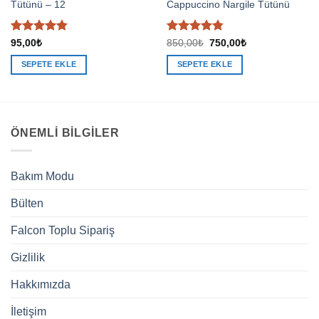
Tütünü – 12
Cappuccino Nargile Tütünü
5 üzerinden
5
Orijinal
Şu
95,00
₺
850,00
₺
750,00
₺
fiyat:
andaki
4.83
oy
üzerinden
850,00₺.
fiyat:
aldı
4.76
oy
SEPETE EKLE
SEPETE EKLE
750,00₺.
aldı
ÖNEMLI BILGILER
Bakım Modu
Bülten
Falcon Toplu Sipariş
Gizlilik
Hakkımızda
İletişim