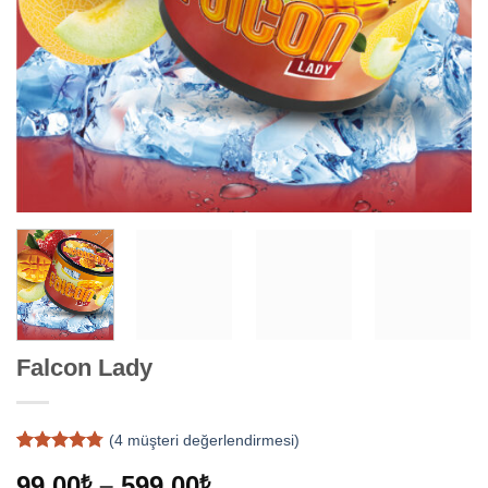
Falcon Lady
(
4
müşteri değerlendirmesi)
4
müşteri
Fiyat
99,00
–
599,00
₺
₺
puanına