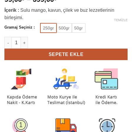
dayanarak
aralığı:
5
İçerik :
Sulu mango, kavun, çilek ve buz lezzetlerinin
99,00₺
üzerinden
4.75
birleşimi.
puan
-
TEMIZLE
aldı
599,00₺
Gramaj Seçiniz :
250gr
500gr
50gr
Falcon Lady adet
SEPETE EKLE