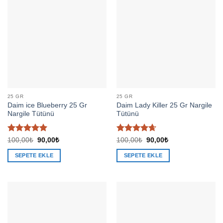
25 GR
25 GR
Daim ice Blueberry 25 Gr
Daim Lady Killer 25 Gr Nargile
Nargile Tütünü
Tütünü
5 üzerinden
5
Orijinal
Şu
Orijinal
Şu
100,00
₺
90,00
₺
100,00
₺
90,00
₺
fiyat:
andaki
fiyat:
andaki
5
oy aldı
üzerinden
100,00₺.
fiyat:
100,00₺.
fiyat:
4.67
oy
SEPETE EKLE
SEPETE EKLE
90,00₺.
90,00₺.
aldı