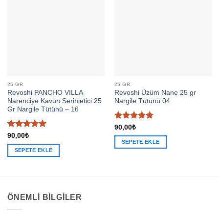
25 GR
25 GR
Revoshi PANCHO VILLA
Revoshi Üzüm Nane 25 gr
Narenciye Kavun Serinletici 25
Nargile Tütünü 04
Gr Nargile Tütünü – 16
5 üzerinden
90,00
₺
5
oy aldı
5 üzerinden
90,00
₺
4.86
oy
SEPETE EKLE
aldı
SEPETE EKLE
ÖNEMLI BILGILER