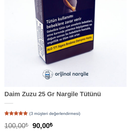
Daim Zuzu 25 Gr Nargile Tütünü
(
3
müşteri değerlendirmesi)
3
müşteri
Orijinal
Şu
100,00
90,00
₺
₺
puanına
dayanarak