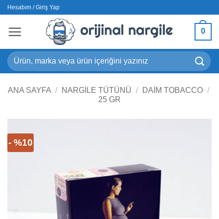
İçeriğe
Hesabım / Giriş Yap
atla
0
Ara:
ANA SAYFA
/
NARGILE TÜTÜNÜ
/
DAIM TOBACCO
/
25 GR
- %10