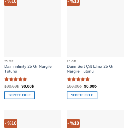
- %10
- %10
25 GR
25 GR
Daim infinity 25 Gr Nargile
Daim Sert Çift Elma 25 Gr
Tütünü
Nargile Tütünü
5 üzerinden
5 üzerinden
Orijinal
Şu
Orijinal
Şu
100,00
₺
90,00
₺
100,00
₺
90,00
₺
fiyat:
andaki
fiyat:
andaki
4.91
oy
5
oy aldı
100,00₺.
fiyat:
100,00₺.
fiyat:
aldı
SEPETE EKLE
SEPETE EKLE
90,00₺.
90,00₺.
- %10
- %10