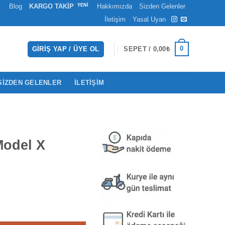
Blog
KARGO TAKİP
Hakkımızda
Sizden Gelenler
İletişim
Yasal Uyarı
0
GIRIŞ YAP / ÜYE OL
SEPET /
0,00
₺
SIZDEN GELENLER
İLETIŞIM
Model X