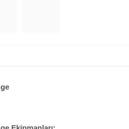
nge
ge Ekipmanları;