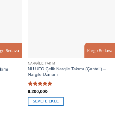
rgo Bedava
Kargo Bedava
NARGILE TAKIMI
NU UFO Çelik Nargile Takımı (Çantalı) –
akımı
Nargile Uzmanı
5 üzerinden
6.200,00
₺
5
oy aldı
SEPETE EKLE