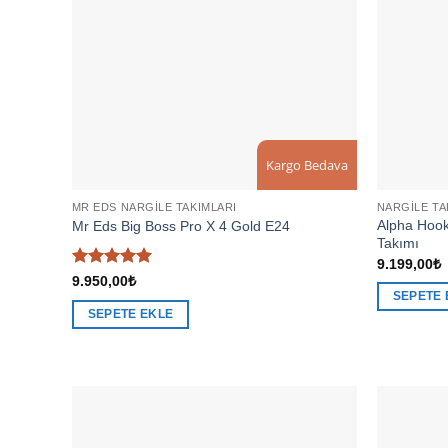
Kargo Bedava
MR EDS NARGILE TAKIMLARI
NARGILE TA
Alpha Hooka
Mr Eds Big Boss Pro X 4 Gold E24
Takımı
9.199,00
₺
5 üzerinden
9.950,00
₺
5
oy aldı
SEPETE 
SEPETE EKLE