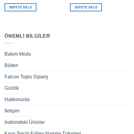
5
oy aldı
4.83
oy
aldı
SEPETE EKLE
SEPETE EKLE
ÖNEMLI BILGILER
Bakım Modu
Bülten
Falcon Toplu Sipariş
Gizlilik
Hakkımızda
İletişim
İndirimdeki Ürünler
Kışın Tercih Edilen Nargile Tütünleri