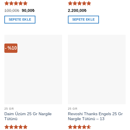
5 üzerinden
5 üzerinden
Orijinal
Şu
100,00
₺
90,00
₺
2.200,00
₺
fiyat:
andaki
5
oy aldı
4.92
oy
100,00₺.
fiyat:
aldı
SEPETE EKLE
SEPETE EKLE
90,00₺.
- %10
25 GR
25 GR
Daim Üzüm 25 Gr Nargile
Revoshi Thanks Engels 25 Gr
Tütünü
Nargile Tütünü – 13