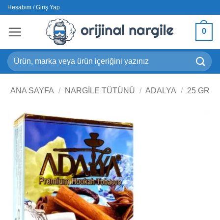
İçeriğe
Hesabım / Giriş Yap
atla
0
Ara:
ANA SAYFA
/
NARGILE TÜTÜNÜ
/
ADALYA
/
25 GR