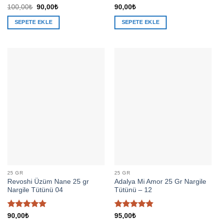
5
5
Orijinal
Şu
100,00
₺
90,00
₺
90,00
₺
fiyat:
andaki
üzerinden
üzerinden
100,00₺.
fiyat:
4.8
oy aldı
4.57
oy
SEPETE EKLE
SEPETE EKLE
90,00₺.
aldı
25 GR
25 GR
Revoshi Üzüm Nane 25 gr
Adalya Mi Amor 25 Gr Nargile
Nargile Tütünü 04
Tütünü – 12
5 üzerinden
5 üzerinden
90,00
₺
95,00
₺